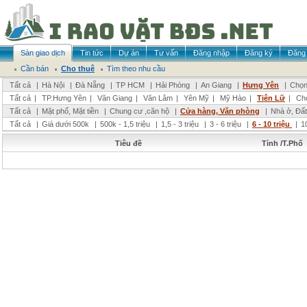
Sàn giao dịch
Tin tức
Dự án
Tư vấn
Đăng nhập
Đăng ký
Đăng 
Cần bán
Cho thuê
Tìm theo nhu cầu
Tất cả
|
Hà Nội
|
Đà Nẵng
|
TP HCM
|
Hải Phòng
|
An Giang
|
Hưng Yên
|
Chọn
Tất cả
|
TP.Hưng Yên
|
Văn Giang
|
Văn Lâm
|
Yên Mỹ
|
Mỹ Hào
|
Tiên Lữ
|
Ch
Tất cả
|
Mặt phố, Mặt tiền
|
Chung cư ,căn hộ
|
Cửa hàng, Văn phòng
|
Nhà ở, Đất
Tất cả
|
Giá dưới 500k
|
500k - 1,5 triệu
|
1,5 - 3 triệu
|
3 - 6 triệu
|
6 - 10 triệu
|
1
Tiêu đề
Tỉnh /T.Phố