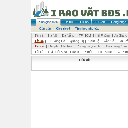
Sàn giao dịch
Tin tức
Dự án
Tư vấn
Đăng nhập
Cần bán
Cho thuê
Tìm theo nhu cầu
Tất cả
|
Hà Nội
|
Đà Nẵng
|
TP HCM
|
Hải Phòng
|
An Giang
Tất cả
|
TP.Đông Hà
|
Quảng Trị
|
Cam Lộ
|
Cồn Cỏ
|
Đa Kr
Tất cả
|
Mặt phố, Mặt tiền
|
Chung cư ,căn hộ
|
Cửa hàng, Văn
Tất cả
|
Giá dưới 500k
|
500k - 1,5 triệu
|
1,5 - 3 triệu
|
3 - 6 t
Tiêu đề