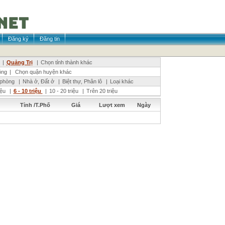
Đăng ký
Đăng tin
|
Quảng Trị
|
Chọn tỉnh thành khác
ông
|
Chọn quận huyện khác
 phòng
|
Nhà ở, Đất ở
|
Biệt thự, Phân lô
|
Loại khác
riệu
|
6 - 10 triệu
|
10 - 20 triệu
|
Trên 20 triệu
Tỉnh /T.Phố
Giá
Lượt xem
Ngày