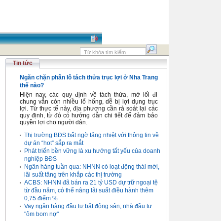
Tin tức
Ngăn chặn phân lô tách thửa trục lợi ở Nha Trang
thế nào?
Hiện nay, các quy định về tách thửa, mở lối đi
chung vẫn còn nhiều lổ hổng, dễ bị lợi dụng trục
lợi. Từ thực tế này, địa phương cần rà soát lại các
quy định, từ đó có hướng dẫn chi tiết để đảm bảo
quyền lợi cho người dân.
Thị trường BĐS bất ngờ tăng nhiệt với thông tin về
dự án “hot” sắp ra mắt
Phát triển bền vững là xu hướng tất yếu của doanh
nghiệp BĐS
Ngân hàng tuần qua: NHNN có loạt động thái mới,
lãi suất tăng trên khắp các thị trường
ACBS: NHNN đã bán ra 21 tỷ USD dự trữ ngoại tệ
từ đầu năm, có thể nâng lãi suất điều hành thêm
0,75 điểm %
Vay ngân hàng đầu tư bất động sản, nhà đầu tư
"ôm bom nợ"