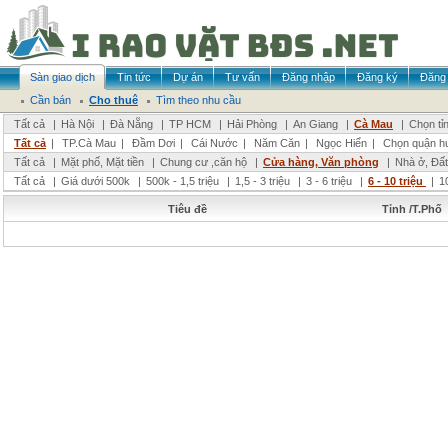
Sàn giao dịch
Tin tức
Dự án
Tư vấn
Đăng nhập
Đăng ký
Đăng 
Cần bán
Cho thuê
Tìm theo nhu cầu
Tất cả
|
Hà Nội
|
Đà Nẵng
|
TP HCM
|
Hải Phòng
|
An Giang
|
Cà Mau
|
Chọn tỉ
Tất cả
|
TP.Cà Mau
|
Đầm Dơi
|
Cái Nước
|
Năm Căn
|
Ngọc Hiển
|
Chọn quận h
Tất cả
|
Mặt phố, Mặt tiền
|
Chung cư ,căn hộ
|
Cửa hàng, Văn phòng
|
Nhà ở, Đất
Tất cả
|
Giá dưới 500k
|
500k - 1,5 triệu
|
1,5 - 3 triệu
|
3 - 6 triệu
|
6 - 10 triệu
|
1
Tiêu đề
Tỉnh /T.Phố