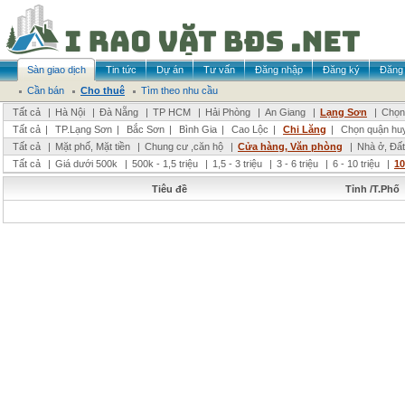
Sàn giao dịch
Tin tức
Dự án
Tư vấn
Đăng nhập
Đăng ký
Đăng 
Cần bán
Cho thuê
Tìm theo nhu cầu
Tất cả
|
Hà Nội
|
Đà Nẵng
|
TP HCM
|
Hải Phòng
|
An Giang
|
Lạng Sơn
|
Chọn 
Tất cả
|
TP.Lạng Sơn
|
Bắc Sơn
|
Bình Gia
|
Cao Lộc
|
Chi Lăng
|
Chọn quận hu
Tất cả
|
Mặt phố, Mặt tiền
|
Chung cư ,căn hộ
|
Cửa hàng, Văn phòng
|
Nhà ở, Đất
Tất cả
|
Giá dưới 500k
|
500k - 1,5 triệu
|
1,5 - 3 triệu
|
3 - 6 triệu
|
6 - 10 triệu
|
10
Tiêu đề
Tỉnh /T.Phố