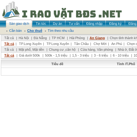
Sàn giao dịch
Tin tức
Dự án
Tư vấn
Đăng nhập
Đăng ký
Đăng 
Cần bán
Cho thuê
Tìm theo nhu cầu
Tất cả
|
Hà Nội
|
Đà Nẵng
|
TP HCM
|
Hải Phòng
|
An Giang
|
Chọn tỉnh thành k
Tất cả
|
TP.Long Xuyên
|
TP.Long Xuyên
|
Tân Châu
|
Chợ Mới
|
An Phú
|
Chọn 
Tất cả
|
Mặt phố, Mặt tiền
|
Chung cư ,căn hộ
|
Cửa hàng, Văn phòng
|
Nhà ở, Đất ở
Tất cả
|
Giá dưới 500k
|
500k - 1,5 triệu
|
1,5 - 3 triệu
|
3 - 6 triệu
|
6 - 10 triệu
|
10
Tiêu đề
Tỉnh /T.Phố