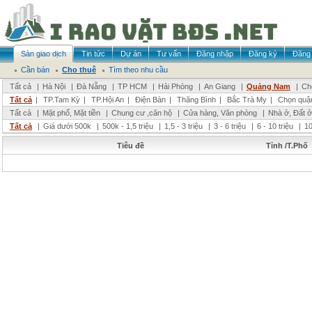
Sàn giao dịch
Tin tức
Dự án
Tư vấn
Đăng nhập
Đăng ký
Đăng 
Cần bán
Cho thuê
Tìm theo nhu cầu
Tất cả
|
Hà Nội
|
Đà Nẵng
|
TP HCM
|
Hải Phòng
|
An Giang
|
Quảng Nam
|
Ch
Tất cả
|
TP.Tam Kỳ
|
TP.Hội An
|
Điện Bàn
|
Thăng Bình
|
Bắc Trà My
|
Chọn quậ
Tất cả
|
Mặt phố, Mặt tiền
|
Chung cư ,căn hộ
|
Cửa hàng, Văn phòng
|
Nhà ở, Đất ở
Tất cả
|
Giá dưới 500k
|
500k - 1,5 triệu
|
1,5 - 3 triệu
|
3 - 6 triệu
|
6 - 10 triệu
|
10
Tiêu đề
Tỉnh /T.Phố