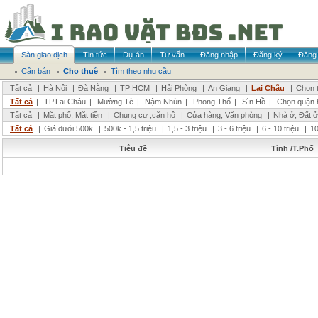
Sàn giao dịch
Tin tức
Dự án
Tư vấn
Đăng nhập
Đăng ký
Đăng 
Cần bán
Cho thuê
Tìm theo nhu cầu
Tất cả
|
Hà Nội
|
Đà Nẵng
|
TP HCM
|
Hải Phòng
|
An Giang
|
Lai Châu
|
Chọn t
Tất cả
|
TP.Lai Châu
|
Mường Tè
|
Nậm Nhùn
|
Phong Thổ
|
Sìn Hồ
|
Chọn quận 
Tất cả
|
Mặt phố, Mặt tiền
|
Chung cư ,căn hộ
|
Cửa hàng, Văn phòng
|
Nhà ở, Đất ở
Tất cả
|
Giá dưới 500k
|
500k - 1,5 triệu
|
1,5 - 3 triệu
|
3 - 6 triệu
|
6 - 10 triệu
|
10
Tiêu đề
Tỉnh /T.Phố