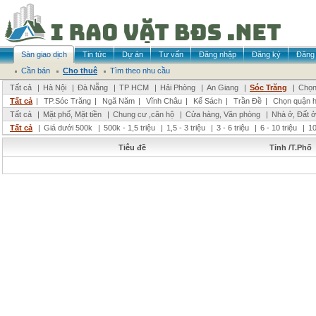
Sàn giao dịch
Tin tức
Dự án
Tư vấn
Đăng nhập
Đăng ký
Đăng 
Cần bán
Cho thuê
Tìm theo nhu cầu
Tất cả
|
Hà Nội
|
Đà Nẵng
|
TP HCM
|
Hải Phòng
|
An Giang
|
Sóc Trăng
|
Chọn
Tất cả
|
TP.Sóc Trăng
|
Ngã Năm
|
Vĩnh Châu
|
Kế Sách
|
Trần Đề
|
Chọn quận 
Tất cả
|
Mặt phố, Mặt tiền
|
Chung cư ,căn hộ
|
Cửa hàng, Văn phòng
|
Nhà ở, Đất ở
Tất cả
|
Giá dưới 500k
|
500k - 1,5 triệu
|
1,5 - 3 triệu
|
3 - 6 triệu
|
6 - 10 triệu
|
10
Tiêu đề
Tỉnh /T.Phố