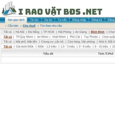
Sàn giao dịch
Tin tức
Dự án
Tư vấn
Đăng nhập
Đăng ký
Đăng 
Cần bán
Cho thuê
Tìm theo nhu cầu
Tất cả
|
Hà Nội
|
Đà Nẵng
|
TP HCM
|
Hải Phòng
|
An Giang
|
Bình Định
|
Chọn
Tất cả
|
TP.Quy Nhơn
|
An Nhơn
|
Hoài Nhơn
|
Phù Cát
|
Tuy Phước
|
Chọn quậ
Tất cả
|
Mặt phố, Mặt tiền
|
Chung cư ,căn hộ
|
Cửa hàng, Văn phòng
|
Nhà ở, Đất ở
Tất cả
|
Giá dưới 500k
|
500k - 1,5 triệu
|
1,5 - 3 triệu
|
3 - 6 triệu
|
6 - 10 triệu
|
10
Tiêu đề
Tỉnh /T.Phố