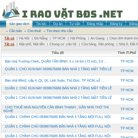
Sàn giao dịch
Tin tức
Dự án
Tư vấn
Đăng nhập
Đăng ký
Đăng 
Cần bán
Cho thuê
Tìm theo nhu cầu
Tất cả
|
Hà Nội
|
Đà Nẵng
|
TP HCM
|
Hải Phòng
|
An Giang
|
Chọn tỉnh thành kh
Tất cả
|
Mặt phố, Mặt tiền
|
Chung cư ,căn hộ
|
Cửa hàng, Văn phòng
|
Nhà ở, Đất 
Tiêu đề
Tỉnh /T.Phố
Bán nhà Trường Chinh, QUẬN TÂN BÌNH, 5 x 14.5m (73 m2), 5.5 ...
TP HCM
QUẬN 1: CHỦ XƯA NAY 0938676686 BÁN NHÀ 2 TẦNG MẶT TIỀN LÊ
TP HCM
...
Bán nhà 88m2, cấp 4, QL 1K, Linh Xuân, Thủ Đức, TP HCM, sổ ...
TP HCM
QUẬN 1: CHỦ XƯA NAY 0938676686 BÁN NHÀ 2 TẦNG MẶT TIỀN LÊ
TP HCM
...
QUẬN 1: CHỦ XƯA NAY 0938676686 BÁN NHÀ 2 TẦNG MẶT TIỀN LÊ
TP HCM
...
CHO THUÊ NHÀ NGUYÊN CĂN BÌNH THẠNH , GẦN NHÀ THỜ THỊ
TP HCM
NGHÈ
QUẬN 1: CHÍNH CHỦ 0938676685 BÁN NHÀ 4 TẦNG MỚI FULL NỘI
TP HCM
...
QUẬN 1: CHÍNH CHỦ 0938676685 BÁN NHÀ 4 TẦNG MỚI FULL NỘI
TP HCM
...
QUẬN 1: CHÍNH CHỦ 0938676685 BÁN NHÀ 4 TẦNG MỚI FULL NỘI
TP HCM