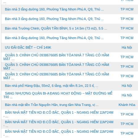
...
Bán nhà 3 tầng đường 160, Phường Tăng Nhơn Phú A, Q9, Thủ ...
TP HCM
Bán nhà 3 tầng đường 160, Phường Tăng Nhơn Phú A, Q9, Thủ ...
TP HCM
Bán nhà Trường Chinh, QUẬN TÂN BÌNH, 5 x 14.5m (73 m2), 5.5 ...
TP HCM
Bán nhà 3 tầng đường 160, Phường Tăng Nhơn Phú A, Q9, Thủ ...
TP HCM
ƯU ĐÃI ĐẶC BIỆT – CHỈ 149K
Hà Nội
QUẬN 3: CHÍNH CHỦ 0938676685 BÁN TÒA NHÀ 7 TẦNG CÓ HẦM
TP HCM
MẶT ...
QUẬN 3: CHÍNH CHỦ 0938676685 BÁN TÒA NHÀ 7 TẦNG CÓ HẦM
TP HCM
MẶT ...
QUẬN 3: CHÍNH CHỦ 0938676685 BÁN TÒA NHÀ 7 TẦNG CÓ HẦM
TP HCM
MẶT ...
Bán nhà phố Hàng Đậu, 55m2, 6 tầng, mặt tiền 8.1m, 22.5 tỉ, ...
Hà Nội
SANG NHƯỢNG QUÁN BI-A ĐANG HOẠT ĐỘNG – MẶT ĐƯỜNG MỄ
Hà Nội
TRÌ ...
Bán nhà mặt tiền Trần Nguyên Hãn, trung tâm Nha Trang, vị ...
Khánh Hòa
BÁN NHÀ MẶT TIỀN KD Đ.CÔ BẮC, QUẬN 1 - NGANG HIẾM 11M*24M
TP HCM
- ...
BÁN NHÀ MẶT TIỀN KD Đ.CÔ BẮC, QUẬN 1 - NGANG HIẾM 11M*24M
TP HCM
- ...
BÁN NHÀ MẶT TIỀN KD Đ.CÔ BẮC, QUẬN 1 - NGANG HIẾM 11M*24M
TP HCM
- ...