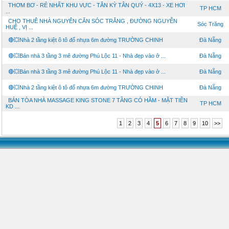
THƠM BƠ - RẺ NHẤT KHU VỰC - TÂN KỲ TÂN QUÝ - 4X13 - XE HƠI
TP HCM
...
CHO THUÊ NHÀ NGUYÊN CĂN SÓC TRĂNG , ĐƯỜNG NGUYỄN
Sóc Trăng
HUỆ , VỊ ...
🔴💥Nhà 2 tầng kiệt ô tô đổ nhựa 6m đường TRƯỜNG CHINH
Đà Nẵng
🔴💥Bán nhà 3 tầng 3 mê đường Phú Lộc 11 - Nhà đẹp vào ở ...
Đà Nẵng
🔴💥Bán nhà 3 tầng 3 mê đường Phú Lộc 11 - Nhà đẹp vào ở ...
Đà Nẵng
🔴💥Nhà 2 tầng kiệt ô tô đổ nhựa 6m đường TRƯỜNG CHINH
Đà Nẵng
BÁN TÒA NHÀ MASSAGE KING STONE 7 TẦNG CÓ HẦM - MẶT TIỀN
TP HCM
KD ...
1
2
3
4
5
6
7
8
9
10
>>