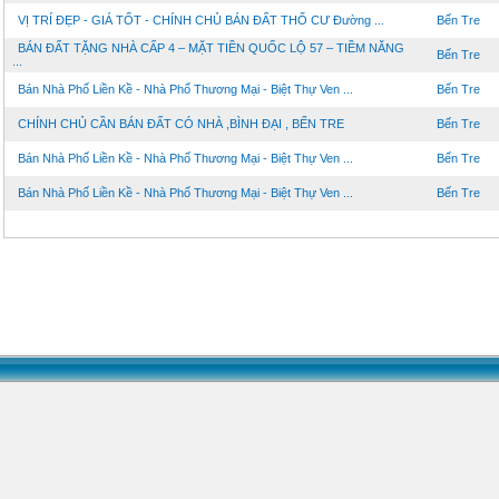
VỊ TRÍ ĐẸP - GIÁ TỐT - CHÍNH CHỦ BÁN ĐẤT THỔ CƯ Đường ...
Bến Tre
BÁN ĐẤT TẶNG NHÀ CẤP 4 – MẶT TIỀN QUỐC LỘ 57 – TIỀM NĂNG
Bến Tre
...
Bán Nhà Phố Liền Kề - Nhà Phố Thương Mại - Biệt Thự Ven ...
Bến Tre
CHÍNH CHỦ CẦN BÁN ĐẤT CÓ NHÀ ,BÌNH ĐẠI , BẾN TRE
Bến Tre
Bán Nhà Phố Liền Kề - Nhà Phố Thương Mại - Biệt Thự Ven ...
Bến Tre
Bán Nhà Phố Liền Kề - Nhà Phố Thương Mại - Biệt Thự Ven ...
Bến Tre