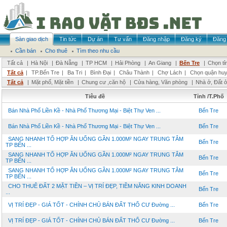
Sàn giao dịch
Tin tức
Dự án
Tư vấn
Đăng nhập
Đăng ký
Đăng 
Cần bán
Cho thuê
Tìm theo nhu cầu
Tất cả
|
Hà Nội
|
Đà Nẵng
|
TP HCM
|
Hải Phòng
|
An Giang
|
Bến Tre
|
Chọn tỉ
Tất cả
|
TP.Bến Tre
|
Ba Tri
|
Bình Đại
|
Châu Thành
|
Chợ Lách
|
Chọn quận hu
Tất cả
|
Mặt phố, Mặt tiền
|
Chung cư ,căn hộ
|
Cửa hàng, Văn phòng
|
Nhà ở, Đất 
Tiêu đề
Tỉnh /T.Phố
Bán Nhà Phố Liền Kề - Nhà Phố Thương Mại - Biệt Thự Ven ...
Bến Tre
Bán Nhà Phố Liền Kề - Nhà Phố Thương Mại - Biệt Thự Ven ...
Bến Tre
SANG NHANH TỔ HỢP ĂN UỐNG GẦN 1.000M² NGAY TRUNG TÂM
Bến Tre
TP BẾN ...
SANG NHANH TỔ HỢP ĂN UỐNG GẦN 1.000M² NGAY TRUNG TÂM
Bến Tre
TP BẾN ...
SANG NHANH TỔ HỢP ĂN UỐNG GẦN 1.000M² NGAY TRUNG TÂM
Bến Tre
TP BẾN ...
CHO THUÊ ĐẤT 2 MẶT TIỀN – VỊ TRÍ ĐẸP, TIỀM NĂNG KINH DOANH
Bến Tre
...
VỊ TRÍ ĐẸP - GIÁ TỐT - CHÍNH CHỦ BÁN ĐẤT THỔ CƯ Đường ...
Bến Tre
VỊ TRÍ ĐẸP - GIÁ TỐT - CHÍNH CHỦ BÁN ĐẤT THỔ CƯ Đường ...
Bến Tre