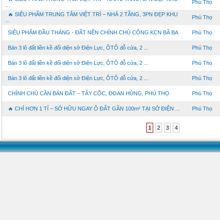
Phú Thọ
...
🔥 SIÊU PHẨM TRUNG TÂM VIỆT TRÌ – NHÀ 2 TẦNG, 3PN ĐẸP KHU
Phú Thọ
...
SIÊU PHẨM ĐẦU THÁNG - ĐẤT NỀN CHÍNH CHỦ CỔNG KCN BÃ BA
Phú Thọ
Bán 3 lô đất liền kề đối diện sở Điện Lực, ÔTÔ đỗ cửa, 2 ...
Phú Thọ
Bán 3 lô đất liền kề đối diện sở Điện Lực, ÔTÔ đỗ cửa, 2 ...
Phú Thọ
Bán 3 lô đất liền kề đối diện sở Điện Lực, ÔTÔ đỗ cửa, 2 ...
Phú Thọ
CHÍNH CHỦ CẦN BÁN ĐẤT – TÂY CỐC, ĐOAN HÙNG, PHÚ THỌ
Phú Thọ
🔥 CHỈ HƠN 1 TỈ – SỞ HỮU NGAY Ô ĐẤT GẦN 100m² TẠI SỞ ĐIỆN ...
Phú Thọ
1
2
3
4