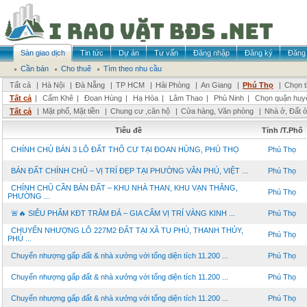
Sàn giao dịch
Tin tức
Dự án
Tư vấn
Đăng nhập
Đăng ký
Đăng 
Cần bán
Cho thuê
Tìm theo nhu cầu
Tất cả
|
Hà Nội
|
Đà Nẵng
|
TP HCM
|
Hải Phòng
|
An Giang
|
Phú Thọ
|
Chọn t
Tất cả
|
Cẩm Khê
|
Đoan Hùng
|
Hạ Hòa
|
Lâm Thao
|
Phù Ninh
|
Chọn quận huy
Tất cả
|
Mặt phố, Mặt tiền
|
Chung cư ,căn hộ
|
Cửa hàng, Văn phòng
|
Nhà ở, Đất 
Tiêu đề
Tỉnh /T.Phố
CHÍNH CHỦ BÁN 3 LÔ ĐẤT THỔ CƯ TẠI ĐOAN HÙNG, PHÚ THỌ
Phú Thọ
BÁN ĐẤT CHÍNH CHỦ – VỊ TRÍ ĐẸP TẠI PHƯỜNG VÂN PHÚ, VIỆT ...
Phú Thọ
CHÍNH CHỦ CẦN BÁN ĐẤT – KHU NHÀ THAN, KHU VẠN THẮNG,
Phú Thọ
PHƯỜNG ...
🚨🔥 SIÊU PHẨM KĐT TRẰM ĐÁ – GIA CẨM VỊ TRÍ VÀNG KINH ...
Phú Thọ
CHUYỂN NHƯỢNG LÔ 227M2 ĐẤT TẠI XÃ TU PHÚ, THANH THỦY,
Phú Thọ
PHÚ ...
Chuyển nhượng gấp đất & nhà xưởng với tổng diện tích 11.200 ...
Phú Thọ
Chuyển nhượng gấp đất & nhà xưởng với tổng diện tích 11.200 ...
Phú Thọ
Chuyển nhượng gấp đất & nhà xưởng với tổng diện tích 11.200 ...
Phú Thọ