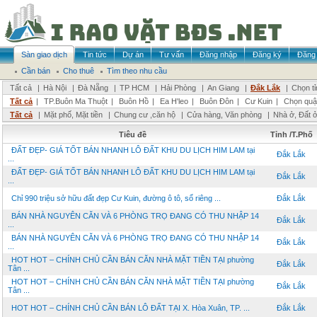
Sàn giao dịch
Tin tức
Dự án
Tư vấn
Đăng nhập
Đăng ký
Đăng 
Cần bán
Cho thuê
Tìm theo nhu cầu
Tất cả
|
Hà Nội
|
Đà Nẵng
|
TP HCM
|
Hải Phòng
|
An Giang
|
Đắk Lắk
|
Chọn t
Tất cả
|
TP.Buôn Ma Thuột
|
Buôn Hồ
|
Ea H'leo
|
Buôn Đôn
|
Cư Kuin
|
Chọn quậ
Tất cả
|
Mặt phố, Mặt tiền
|
Chung cư ,căn hộ
|
Cửa hàng, Văn phòng
|
Nhà ở, Đất 
Tiêu đề
Tỉnh /T.Phố
ĐẤT ĐẸP- GIÁ TỐT BÁN NHANH LÔ ĐẤT KHU DU LỊCH HIM LAM tại
Đắk Lắk
...
ĐẤT ĐẸP- GIÁ TỐT BÁN NHANH LÔ ĐẤT KHU DU LỊCH HIM LAM tại
Đắk Lắk
...
Chỉ 990 triệu sở hữu đất đẹp Cư Kuin, đường ô tô, sổ riêng ...
Đắk Lắk
BÁN NHÀ NGUYÊN CĂN VÀ 6 PHÒNG TRỌ ĐANG CÓ THU NHẬP 14
Đắk Lắk
...
BÁN NHÀ NGUYÊN CĂN VÀ 6 PHÒNG TRỌ ĐANG CÓ THU NHẬP 14
Đắk Lắk
...
HOT HOT – CHÍNH CHỦ CẦN BÁN CĂN NHÀ MẶT TIỀN TẠI phường
Đắk Lắk
Tân ...
HOT HOT – CHÍNH CHỦ CẦN BÁN CĂN NHÀ MẶT TIỀN TẠI phường
Đắk Lắk
Tân ...
HOT HOT – CHÍNH CHỦ CẦN BÁN LÔ ĐẤT TẠI X. Hòa Xuân, TP. ...
Đắk Lắk