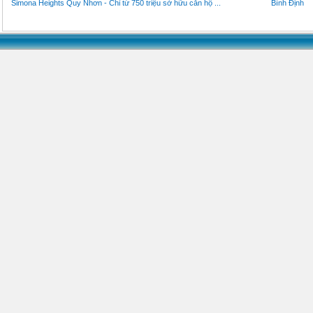
Simona Heights Quy Nhơn - Chỉ từ 750 triệu sở hữu căn hộ ...
Bình Định