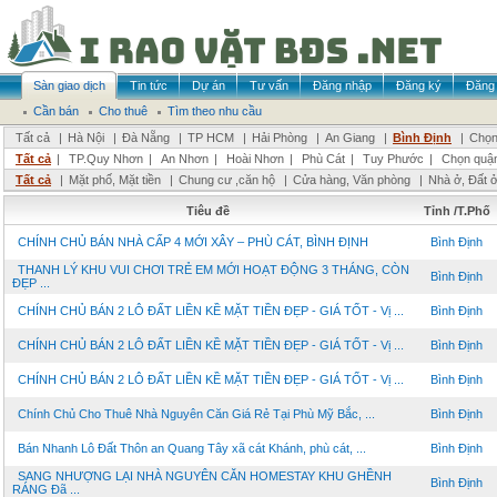
Sàn giao dịch
Tin tức
Dự án
Tư vấn
Đăng nhập
Đăng ký
Đăng 
Cần bán
Cho thuê
Tìm theo nhu cầu
Tất cả
|
Hà Nội
|
Đà Nẵng
|
TP HCM
|
Hải Phòng
|
An Giang
|
Bình Định
|
Chọn
Tất cả
|
TP.Quy Nhơn
|
An Nhơn
|
Hoài Nhơn
|
Phù Cát
|
Tuy Phước
|
Chọn quậ
Tất cả
|
Mặt phố, Mặt tiền
|
Chung cư ,căn hộ
|
Cửa hàng, Văn phòng
|
Nhà ở, Đất 
Tiêu đề
Tỉnh /T.Phố
CHÍNH CHỦ BÁN NHÀ CẤP 4 MỚI XÂY – PHÙ CÁT, BÌNH ĐỊNH
Bình Định
THANH LÝ KHU VUI CHƠI TRẺ EM MỚI HOẠT ĐỘNG 3 THÁNG, CÒN
Bình Định
ĐẸP ...
CHÍNH CHỦ BÁN 2 LÔ ĐẤT LIỀN KỀ MẶT TIỀN ĐẸP - GIÁ TỐT - Vị ...
Bình Định
CHÍNH CHỦ BÁN 2 LÔ ĐẤT LIỀN KỀ MẶT TIỀN ĐẸP - GIÁ TỐT - Vị ...
Bình Định
CHÍNH CHỦ BÁN 2 LÔ ĐẤT LIỀN KỀ MẶT TIỀN ĐẸP - GIÁ TỐT - Vị ...
Bình Định
Chính Chủ Cho Thuê Nhà Nguyên Căn Giá Rẻ Tại Phù Mỹ Bắc, ...
Bình Định
Bán Nhanh Lô Đất Thôn an Quang Tây xã cát Khánh, phù cát, ...
Bình Định
SANG NHƯỢNG LẠI NHÀ NGUYÊN CĂN HOMESTAY KHU GHỀNH
Bình Định
RÁNG Đã ...