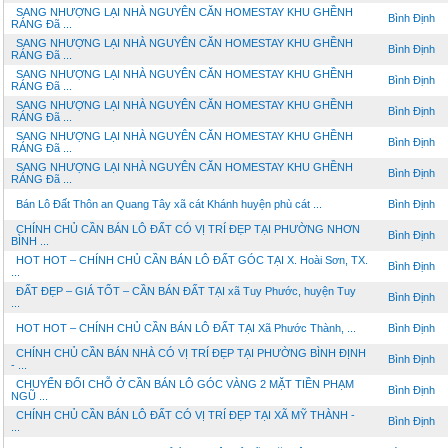
SANG NHƯỢNG LẠI NHÀ NGUYÊN CĂN HOMESTAY KHU GHỀNH
Bình Định
RÁNG Đã ...
SANG NHƯỢNG LẠI NHÀ NGUYÊN CĂN HOMESTAY KHU GHỀNH
Bình Định
RÁNG Đã ...
SANG NHƯỢNG LẠI NHÀ NGUYÊN CĂN HOMESTAY KHU GHỀNH
Bình Định
RÁNG Đã ...
SANG NHƯỢNG LẠI NHÀ NGUYÊN CĂN HOMESTAY KHU GHỀNH
Bình Định
RÁNG Đã ...
SANG NHƯỢNG LẠI NHÀ NGUYÊN CĂN HOMESTAY KHU GHỀNH
Bình Định
RÁNG Đã ...
SANG NHƯỢNG LẠI NHÀ NGUYÊN CĂN HOMESTAY KHU GHỀNH
Bình Định
RÁNG Đã ...
Bán Lô Đất Thôn an Quang Tây xã cát Khánh huyện phù cát ...
Bình Định
CHÍNH CHỦ CẦN BÁN LÔ ĐẤT CÓ VỊ TRÍ ĐẸP TẠI PHƯỜNG NHƠN
Bình Định
BÌNH ...
HOT HOT – CHÍNH CHỦ CẦN BÁN LÔ ĐẤT GÓC TẠI X. Hoài Sơn, TX.
Bình Định
...
ĐẤT ĐẸP – GIÁ TỐT – CẦN BÁN ĐẤT TẠI xã Tuy Phước, huyện Tuy
Bình Định
...
HOT HOT – CHÍNH CHỦ CẦN BÁN LÔ ĐẤT TẠI Xã Phước Thành, ...
Bình Định
CHÍNH CHỦ CẦN BÁN NHÀ CÓ VỊ TRÍ ĐẸP TẠI PHƯỜNG BÌNH ĐỊNH
Bình Định
- ...
CHUYỂN ĐỔI CHỖ Ở CẦN BÁN LÔ GÓC VÀNG 2 MẶT TIỀN PHẠM
Bình Định
NGŨ ...
CHÍNH CHỦ CẦN BÁN LÔ ĐẤT CÓ VỊ TRÍ ĐẸP TẠI XÃ MỸ THÀNH -
Bình Định
...