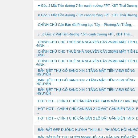
♥ Góc 2 Mặt Tiền đường 7.5m cạnh trường FPT, KĐT Thái Dương .
♥ Góc 2 Mặt Tiền đường 7.5m cạnh trường FPT, KĐT Thái Dương .
CHÍNH CHỦ Cần Bán đất Phong Lục Tây – Phường An Thắng, ...
♪ Lô Góc 2 Mặt Tiền đường 7.5m cạnh trường FPT, KĐT Thái ...
CHÍNH CHỦ CHO THUÊ NHÀ NGUYÊN CĂN 253M2 MẶT TIỀN L
ĐÌNH ...
CHÍNH CHỦ CHO THUÊ NHÀ NGUYÊN CĂN 253M2 MẶT TIỀN L
ĐÌNH ...
CHÍNH CHỦ CHO THUÊ NHÀ NGUYÊN CĂN 253M2 MẶT TIỀN L
ĐÌNH ...
BÁN BIỆT THỰ GỖ SANG XỊN 2 TẦNG MẶT TIỀN VIEW SÔNG
NGUYỄN ...
BÁN BIỆT THỰ GỖ SANG XỊN 2 TẦNG MẶT TIỀN VIEW SÔNG
NGUYỄN ...
BÁN BIỆT THỰ GỖ SANG XỊN 2 TẦNG MẶT TIỀN VIEW SÔNG
NGUYỄN ...
HOT HOT – CHÍNH CHỦ CẦN BÁN ĐẤT TẠI thị trấn Hà Lam, Huyệ
HOT HOT – CHÍNH CHỦ CẦN BÁN 2 LÔ ĐẤT GẦN BIỂN TẠI X. B
...
HOT HOT – CHÍNH CHỦ CẦN BÁN 2 LÔ ĐẤT GẦN BIỂN TẠI X. B
...
BÁN ĐẤT ĐẸP ĐƯỜNG HUỲNH THỊ LƯU - PHƯỜNG HỘI AN Đ
BÁN ĐẤT BIỆT THỰ VƯỜN 550M² HỘI AN - GẦN NGUYỄN TẤT