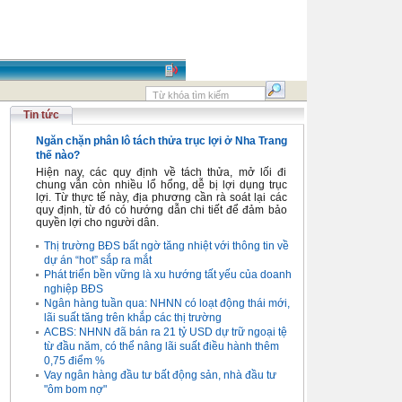
Tin tức
Ngăn chặn phân lô tách thửa trục lợi ở Nha Trang
thế nào?
Hiện nay, các quy định về tách thửa, mở lối đi
chung vẫn còn nhiều lổ hổng, dễ bị lợi dụng trục
lợi. Từ thực tế này, địa phương cần rà soát lại các
quy định, từ đó có hướng dẫn chi tiết để đảm bảo
quyền lợi cho người dân.
Thị trường BĐS bất ngờ tăng nhiệt với thông tin về
dự án “hot” sắp ra mắt
Phát triển bền vững là xu hướng tất yếu của doanh
nghiệp BĐS
Ngân hàng tuần qua: NHNN có loạt động thái mới,
lãi suất tăng trên khắp các thị trường
ACBS: NHNN đã bán ra 21 tỷ USD dự trữ ngoại tệ
từ đầu năm, có thể nâng lãi suất điều hành thêm
0,75 điểm %
Vay ngân hàng đầu tư bất động sản, nhà đầu tư
"ôm bom nợ"