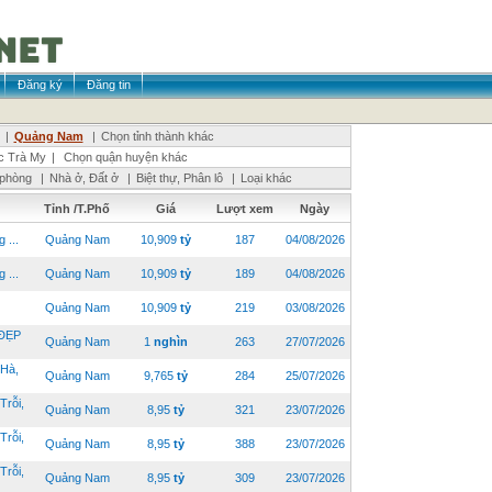
Đăng ký
Đăng tin
|
Quảng Nam
|
Chọn tỉnh thành khác
c Trà My
|
Chọn quận huyện khác
 phòng
|
Nhà ở, Đất ở
|
Biệt thự, Phân lô
|
Loại khác
Tỉnh /T.Phố
Giá
Lượt xem
Ngày
 ...
Quảng Nam
10,909
tỷ
187
04/08/2026
 ...
Quảng Nam
10,909
tỷ
189
04/08/2026
Quảng Nam
10,909
tỷ
219
03/08/2026
ĐẸP
Quảng Nam
1
nghìn
263
27/07/2026
Hà,
Quảng Nam
9,765
tỷ
284
25/07/2026
rỗi,
Quảng Nam
8,95
tỷ
321
23/07/2026
rỗi,
Quảng Nam
8,95
tỷ
388
23/07/2026
rỗi,
Quảng Nam
8,95
tỷ
309
23/07/2026