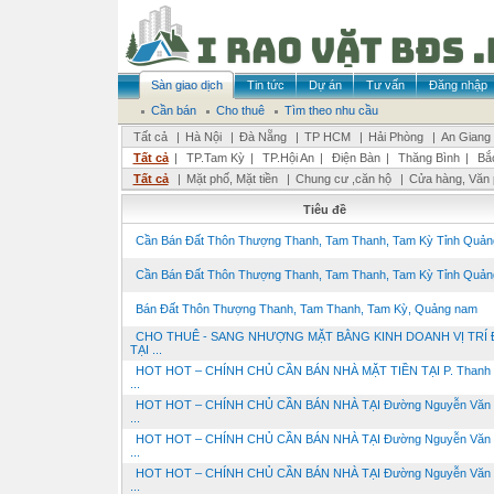
Sàn giao dịch
Tin tức
Dự án
Tư vấn
Đăng nhập
Cần bán
Cho thuê
Tìm theo nhu cầu
Tất cả
|
Hà Nội
|
Đà Nẵng
|
TP HCM
|
Hải Phòng
|
An Giang
Tất cả
|
TP.Tam Kỳ
|
TP.Hội An
|
Điện Bàn
|
Thăng Bình
|
Bắ
Tất cả
|
Mặt phố, Mặt tiền
|
Chung cư ,căn hộ
|
Cửa hàng, Văn
Tiêu đề
Cần Bán Đất Thôn Thượng Thanh, Tam Thanh, Tam Kỳ Tỉnh Quảng
Cần Bán Đất Thôn Thượng Thanh, Tam Thanh, Tam Kỳ Tỉnh Quảng
Bán Đất Thôn Thượng Thanh, Tam Thanh, Tam Kỳ, Quảng nam
CHO THUÊ - SANG NHƯỢNG MẶT BẰNG KINH DOANH VỊ TRÍ 
TẠI ...
HOT HOT – CHÍNH CHỦ CẦN BÁN NHÀ MẶT TIỀN TẠI P. Thanh 
...
HOT HOT – CHÍNH CHỦ CẦN BÁN NHÀ TẠI Đường Nguyễn Văn T
...
HOT HOT – CHÍNH CHỦ CẦN BÁN NHÀ TẠI Đường Nguyễn Văn T
...
HOT HOT – CHÍNH CHỦ CẦN BÁN NHÀ TẠI Đường Nguyễn Văn T
...