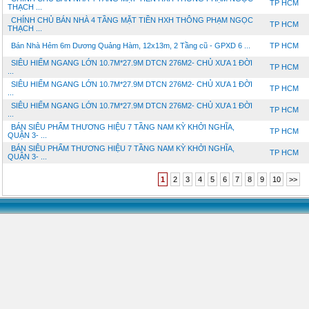
TP HCM
THẠCH ...
CHÍNH CHỦ BÁN NHÀ 4 TẦNG MẶT TIỀN HXH THÔNG PHẠM NGỌC
TP HCM
THẠCH ...
Bán Nhà Hẻm 6m Dương Quảng Hàm, 12x13m, 2 Tầng cũ - GPXD 6 ...
TP HCM
SIÊU HIẾM NGANG LỚN 10.7M*27.9M DTCN 276M2- CHỦ XƯA 1 ĐỜI
TP HCM
...
SIÊU HIẾM NGANG LỚN 10.7M*27.9M DTCN 276M2- CHỦ XƯA 1 ĐỜI
TP HCM
...
SIÊU HIẾM NGANG LỚN 10.7M*27.9M DTCN 276M2- CHỦ XƯA 1 ĐỜI
TP HCM
...
BÁN SIÊU PHẨM THƯƠNG HIỆU 7 TẦNG NAM KỲ KHỞI NGHĨA,
TP HCM
QUẬN 3- ...
BÁN SIÊU PHẨM THƯƠNG HIỆU 7 TẦNG NAM KỲ KHỞI NGHĨA,
TP HCM
QUẬN 3- ...
1
2
3
4
5
6
7
8
9
10
>>