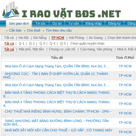
Sàn giao dịch
Tin tức
Dự án
Tư vấn
Đăng nhập
Đăng ký
Đăng 
Cần bán
Cho thuê
Tìm theo nhu cầu
Tất cả
|
Hà Nội
|
Đà Nẵng
|
TP HCM
|
Hải Phòng
|
An Giang
|
Chọn tỉnh thành kh
Tất cả
|
Q 1
|
Q 2
|
Q 3
|
Q 4
|
Q 5
|
Chọn quận huyện khác
Tất cả
|
Mặt phố, Mặt tiền
|
Chung cư ,căn hộ
|
Cửa hàng, Văn phòng
|
Nhà ở, Đất 
Tiêu đề
Tỉnh /T.Phố
Nhà hẻm Ô tô Cách Mạng Tháng Tám, QUẬN TÂN BÌNH, 6x4.3m, 5 ...
TP HCM
NHƯỢNG CỌC - TÌM 1 BẠN Ở GHÉP VƯỜN LÀI, QUẬN 12 ,THÀNH
TP HCM
PHỐ ...
Nhà hẻm Ô tô Cách Mạng Tháng Tám, QUẬN TÂN BÌNH, 6x4.3m, 5 ...
TP HCM
BÁN NHÀ 4 TẦNG PHONG CÁCH BIỆT THỰ Đ.CÁCH MẠNG THÁNG
TP HCM
8, ...
BÁN NHÀ 4 TẦNG PHONG CÁCH BIỆT THỰ Đ.CÁCH MẠNG THÁNG
TP HCM
8, ...
CHO THUÊ NHÀ RIÊNG BÌNH HƯNG, BÌNH CHÁNH, TP.HCM – 2PN –
TP HCM
...
SANG NHƯỢNG MẶT BẰNG ĐƯỜNG BÌNH LONG – PHƯỜNG TÂN
TP HCM
SƠN NHÌ, ...
NHÀ MỚI XÂY MỚI XÂY CẦN CHO THUÊ – GÒ VẤP , CÓ THANG MÁY
TP HCM
...