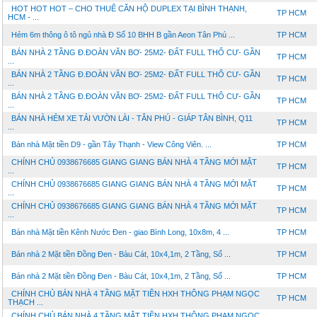
HOT HOT HOT – CHO THUÊ CĂN HỘ DUPLEX TẠI BÌNH THẠNH,
TP HCM
HCM - ...
Hẻm 6m thông ô tô ngủ nhà Đ Số 10 BHH B gần Aeon Tân Phú ...
TP HCM
BÁN NHÀ 2 TẦNG Đ.ĐOÀN VĂN BƠ- 25M2- ĐẤT FULL THỔ CƯ- GẦN
TP HCM
...
BÁN NHÀ 2 TẦNG Đ.ĐOÀN VĂN BƠ- 25M2- ĐẤT FULL THỔ CƯ- GẦN
TP HCM
...
BÁN NHÀ 2 TẦNG Đ.ĐOÀN VĂN BƠ- 25M2- ĐẤT FULL THỔ CƯ- GẦN
TP HCM
...
BÁN NHÀ HẺM XE TẢI VƯỜN LÀI - TÂN PHÚ - GIÁP TÂN BÌNH, Q11
TP HCM
...
Bán nhà Mặt tiền D9 - gần Tây Thạnh - View Công Viên. ...
TP HCM
CHÍNH CHỦ 0938676685 GIANG GIANG BÁN NHÀ 4 TẦNG MỚI MẶT
TP HCM
...
CHÍNH CHỦ 0938676685 GIANG GIANG BÁN NHÀ 4 TẦNG MỚI MẶT
TP HCM
...
CHÍNH CHỦ 0938676685 GIANG GIANG BÁN NHÀ 4 TẦNG MỚI MẶT
TP HCM
...
Bán nhà Mặt tiền Kênh Nước Đen - giao Bình Long, 10x8m, 4 ...
TP HCM
Bán nhà 2 Mặt tiền Đồng Đen - Bàu Cát, 10x4,1m, 2 Tầng, Sổ ...
TP HCM
Bán nhà 2 Mặt tiền Đồng Đen - Bàu Cát, 10x4,1m, 2 Tầng, Sổ ...
TP HCM
CHÍNH CHỦ BÁN NHÀ 4 TẦNG MẶT TIỀN HXH THÔNG PHẠM NGỌC
TP HCM
THẠCH ...
CHÍNH CHỦ BÁN NHÀ 4 TẦNG MẶT TIỀN HXH THÔNG PHẠM NGỌC