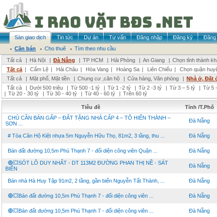
Sàn giao dịch
Tin tức
Dự án
Tư vấn
Đăng nhập
Đăng ký
Đăng 
Cần bán
Cho thuê
Tìm theo nhu cầu
Tất cả
|
Hà Nội
|
Đà Nẵng
|
TP HCM
|
Hải Phòng
|
An Giang
|
Chọn tỉnh thành k
Tất cả
|
Cẩm Lệ
|
Hải Châu
|
Hòa Vang
|
Hoàng Sa
|
Liên Chiểu
|
Chọn quận huy
Tất cả
|
Mặt phố, Mặt tiền
|
Chung cư ,căn hộ
|
Cửa hàng, Văn phòng
|
Nhà ở, Đất 
Tất cả
|
Dưới 500 triệu
|
Từ 500 -1 tỷ
|
Từ 1 -2 tỷ
|
Từ 2 -3 tỷ
|
Từ 3 – 5 tỷ
|
Từ 5 –
|
Từ 20 - 30 tỷ
|
Từ 30 - 40 tỷ
|
Từ 40 - 60 tỷ
|
Trên 60 tỷ
Tiêu đề
Tỉnh /T.Phố
CHỦ CẦN BÁN GẤP – ĐẤT TẶNG NHÀ CẤP 4 – TÔ HIẾN THÀNH –
Đà Nẵng
SƠN ...
# Tòa Căn Hộ Kiệt nhựa 5m Nguyễn Hữu Thọ, 81m2, 3 tầng, thu ...
Đà Nẵng
Bán đất đường 10,5m Phú Thạnh 7 - đối diện công viên Quận ...
Đà Nẵng
🔴💥SÓT LÔ DUY NHẤT - DT 113M2 ĐƯỜNG PHAN THỊ NỀ - SÁT
Đà Nẵng
BIỂN
Bán nhà Hà Huy Tập 91m2, 2 tầng, gần biển Nguyễn Tất Thành, ...
Đà Nẵng
🔴💥Bán đất đường 10,5m Phú Thạnh 7 - đối diện công viên ...
Đà Nẵng
🔴💥Bán đất đường 10,5m Phú Thạnh 7 - đối diện công viên ...
Đà Nẵng