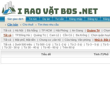
Sàn giao dịch
Tin tức
Dự án
Tư vấn
Đăng nhập
Đăng ký
Đăng 
Cần bán
Cho thuê
Tìm theo nhu cầu
Tất cả
|
Hà Nội
|
Đà Nẵng
|
TP HCM
|
Hải Phòng
|
An Giang
|
Quảng Trị
|
Chọn 
Tất cả
|
TP.Đông Hà
|
Quảng Trị
|
Cam Lộ
|
Cồn Cỏ
|
Đa Krông
|
Chọn quận huy
Tất cả
|
Mặt phố, Mặt tiền
|
Chung cư ,căn hộ
|
Cửa hàng, Văn phòng
|
Nhà ở, Đất 
Tất cả
|
Dưới 500 triệu
|
Từ 500 -1 tỷ
|
Từ 1 -2 tỷ
|
Từ 2 -3 tỷ
|
Từ 3 – 5 tỷ
|
Từ 5 –
|
Từ 20 - 30 tỷ
|
Từ 30 - 40 tỷ
|
Từ 40 - 60 tỷ
|
Trên 60 tỷ
Tiêu đề
Tỉnh /T.Phố