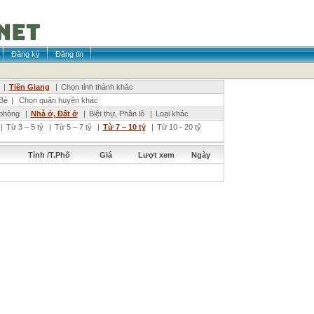
Đăng ký
Đăng tin
|
Tiền Giang
|
Chọn tỉnh thành khác
Bè
|
Chọn quận huyện khác
phòng
|
Nhà ở, Đất ở
|
Biệt thự, Phân lô
|
Loại khác
|
Từ 3 – 5 tỷ
|
Từ 5 – 7 tỷ
|
Từ 7 – 10 tỷ
|
Từ 10 - 20 tỷ
Tỉnh /T.Phố
Giá
Lượt xem
Ngày