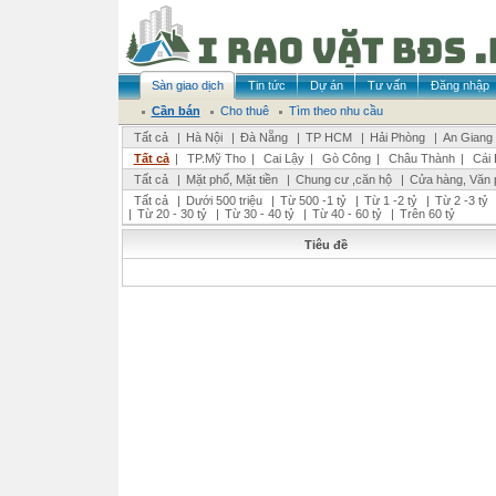
Sàn giao dịch
Tin tức
Dự án
Tư vấn
Đăng nhập
Cần bán
Cho thuê
Tìm theo nhu cầu
Tất cả
|
Hà Nội
|
Đà Nẵng
|
TP HCM
|
Hải Phòng
|
An Giang
Tất cả
|
TP.Mỹ Tho
|
Cai Lậy
|
Gò Công
|
Châu Thành
|
Cái 
Tất cả
|
Mặt phố, Mặt tiền
|
Chung cư ,căn hộ
|
Cửa hàng, Văn 
Tất cả
|
Dưới 500 triệu
|
Từ 500 -1 tỷ
|
Từ 1 -2 tỷ
|
Từ 2 -3 tỷ
|
Từ 20 - 30 tỷ
|
Từ 30 - 40 tỷ
|
Từ 40 - 60 tỷ
|
Trên 60 tỷ
Tiêu đề