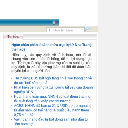
Tin tức
Ngăn chặn phân lô tách thửa trục lợi ở Nha Trang
thế nào?
Hiện nay, các quy định về tách thửa, mở lối đi
chung vẫn còn nhiều lổ hổng, dễ bị lợi dụng trục
lợi. Từ thực tế này, địa phương cần rà soát lại các
quy định, từ đó có hướng dẫn chi tiết để đảm bảo
quyền lợi cho người dân.
Thị trường BĐS bất ngờ tăng nhiệt với thông tin về
dự án “hot” sắp ra mắt
Phát triển bền vững là xu hướng tất yếu của doanh
nghiệp BĐS
Ngân hàng tuần qua: NHNN có loạt động thái mới,
lãi suất tăng trên khắp các thị trường
ACBS: NHNN đã bán ra 21 tỷ USD dự trữ ngoại tệ
từ đầu năm, có thể nâng lãi suất điều hành thêm
0,75 điểm %
Vay ngân hàng đầu tư bất động sản, nhà đầu tư
"ôm bom nợ"