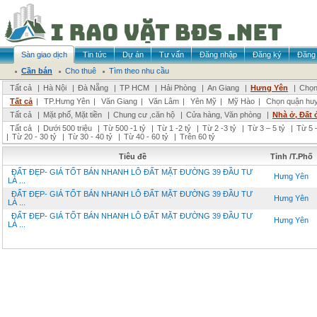
Sàn giao dịch
Tin tức
Dự án
Tư vấn
Đăng nhập
Đăng ký
Đăng 
Cần bán
Cho thuê
Tìm theo nhu cầu
Tất cả
|
Hà Nội
|
Đà Nẵng
|
TP HCM
|
Hải Phòng
|
An Giang
|
Hưng Yên
|
Chọn
Tất cả
|
TP.Hưng Yên
|
Văn Giang
|
Văn Lâm
|
Yên Mỹ
|
Mỹ Hào
|
Chọn quận hu
Tất cả
|
Mặt phố, Mặt tiền
|
Chung cư ,căn hộ
|
Cửa hàng, Văn phòng
|
Nhà ở, Đất 
Tất cả
|
Dưới 500 triệu
|
Từ 500 -1 tỷ
|
Từ 1 -2 tỷ
|
Từ 2 -3 tỷ
|
Từ 3 – 5 tỷ
|
Từ 5 –
|
Từ 20 - 30 tỷ
|
Từ 30 - 40 tỷ
|
Từ 40 - 60 tỷ
|
Trên 60 tỷ
Tiêu đề
Tỉnh /T.Phố
ĐẤT ĐẸP- GIÁ TỐT BÁN NHANH LÔ ĐẤT MẶT ĐƯỜNG 39 ĐẦU TƯ
Hưng Yên
LÀ ...
ĐẤT ĐẸP- GIÁ TỐT BÁN NHANH LÔ ĐẤT MẶT ĐƯỜNG 39 ĐẦU TƯ
Hưng Yên
LÀ ...
ĐẤT ĐẸP- GIÁ TỐT BÁN NHANH LÔ ĐẤT MẶT ĐƯỜNG 39 ĐẦU TƯ
Hưng Yên
LÀ ...