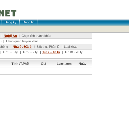
Đăng ký
Đăng tin
|
Nghệ An
|
Chọn tỉnh thành khác
u
|
Chọn quận huyện khác
phòng
|
Nhà ở, Đất ở
|
Biệt thự, Phân lô
|
Loại khác
|
Từ 3 – 5 tỷ
|
Từ 5 – 7 tỷ
|
Từ 7 – 10 tỷ
|
Từ 10 - 20 tỷ
Tỉnh /T.Phố
Giá
Lượt xem
Ngày