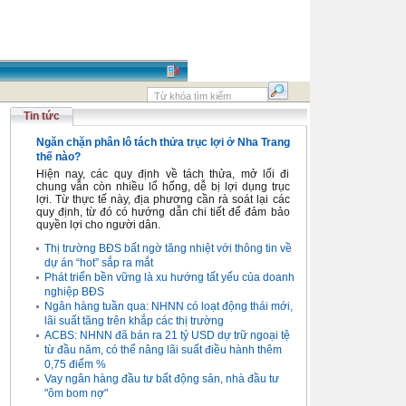
Tin tức
Ngăn chặn phân lô tách thửa trục lợi ở Nha Trang
thế nào?
Hiện nay, các quy định về tách thửa, mở lối đi
chung vẫn còn nhiều lổ hổng, dễ bị lợi dụng trục
lợi. Từ thực tế này, địa phương cần rà soát lại các
quy định, từ đó có hướng dẫn chi tiết để đảm bảo
quyền lợi cho người dân.
Thị trường BĐS bất ngờ tăng nhiệt với thông tin về
dự án “hot” sắp ra mắt
Phát triển bền vững là xu hướng tất yếu của doanh
nghiệp BĐS
Ngân hàng tuần qua: NHNN có loạt động thái mới,
lãi suất tăng trên khắp các thị trường
ACBS: NHNN đã bán ra 21 tỷ USD dự trữ ngoại tệ
từ đầu năm, có thể nâng lãi suất điều hành thêm
0,75 điểm %
Vay ngân hàng đầu tư bất động sản, nhà đầu tư
"ôm bom nợ"