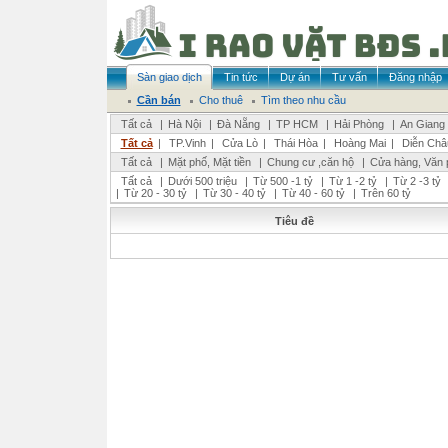
Sàn giao dịch
Tin tức
Dự án
Tư vấn
Đăng nhập
Cần bán
Cho thuê
Tìm theo nhu cầu
Tất cả
|
Hà Nội
|
Đà Nẵng
|
TP HCM
|
Hải Phòng
|
An Giang
Tất cả
|
TP.Vinh
|
Cửa Lò
|
Thái Hòa
|
Hoàng Mai
|
Diễn Châ
Tất cả
|
Mặt phố, Mặt tiền
|
Chung cư ,căn hộ
|
Cửa hàng, Văn 
Tất cả
|
Dưới 500 triệu
|
Từ 500 -1 tỷ
|
Từ 1 -2 tỷ
|
Từ 2 -3 tỷ
|
Từ 20 - 30 tỷ
|
Từ 30 - 40 tỷ
|
Từ 40 - 60 tỷ
|
Trên 60 tỷ
Tiêu đề