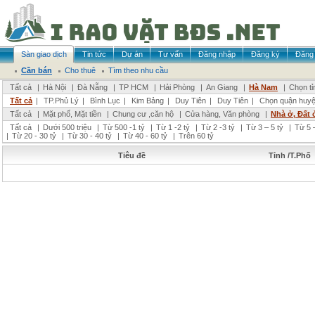
Sàn giao dịch
Tin tức
Dự án
Tư vấn
Đăng nhập
Đăng ký
Đăng 
Cần bán
Cho thuê
Tìm theo nhu cầu
Tất cả
|
Hà Nội
|
Đà Nẵng
|
TP HCM
|
Hải Phòng
|
An Giang
|
Hà Nam
|
Chọn tỉ
Tất cả
|
TP.Phủ Lý
|
Bình Lục
|
Kim Bảng
|
Duy Tiên
|
Duy Tiên
|
Chọn quận huy
Tất cả
|
Mặt phố, Mặt tiền
|
Chung cư ,căn hộ
|
Cửa hàng, Văn phòng
|
Nhà ở, Đất 
Tất cả
|
Dưới 500 triệu
|
Từ 500 -1 tỷ
|
Từ 1 -2 tỷ
|
Từ 2 -3 tỷ
|
Từ 3 – 5 tỷ
|
Từ 5 –
|
Từ 20 - 30 tỷ
|
Từ 30 - 40 tỷ
|
Từ 40 - 60 tỷ
|
Trên 60 tỷ
Tiêu đề
Tỉnh /T.Phố