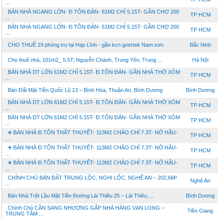
...
BÁN NHÀ NGANG LỚN- Đ.TÔN ĐẢN- 61M2 CHỈ 5.15T- GẦN CHỢ 200
TP HCM
...
BÁN NHÀ NGANG LỚN- Đ.TÔN ĐẢN- 61M2 CHỈ 5.15T- GẦN CHỢ 200
TP HCM
...
CHO THUÊ 19 phòng trọ tại Hạp Lĩnh - gần kcn goertek Nam sơn
Bắc Ninh
Cho thuê nhà, 101m2_ 5.5T; Nguyễn Chánh, Trung Yên, Trung ...
Hà Nội
BÁN NHÀ DT LỚN 61M2 CHỈ 5.15T- Đ.TÔN ĐẢN- GẦN NHÀ THỜ XÓM
TP HCM
...
Bán Đất Mặt Tiền Quốc Lộ 13 – Bình Hòa, Thuận An, Bình Dương
Bình Dương
BÁN NHÀ DT LỚN 61M2 CHỈ 5.15T- Đ.TÔN ĐẢN- GẦN NHÀ THỜ XÓM
TP HCM
...
BÁN NHÀ DT LỚN 61M2 CHỈ 5.15T- Đ.TÔN ĐẢN- GẦN NHÀ THỜ XÓM
TP HCM
...
➕ BÁN NHÀ Đ.TÔN THẤT THUYẾT- 113M2 CHÀO CHỈ 7.3T- NỞ HẬU-
TP HCM
...
➕ BÁN NHÀ Đ.TÔN THẤT THUYẾT- 113M2 CHÀO CHỈ 7.3T- NỞ HẬU-
TP HCM
...
➕ BÁN NHÀ Đ.TÔN THẤT THUYẾT- 113M2 CHÀO CHỈ 7.3T- NỞ HẬU-
TP HCM
...
CHÍNH CHỦ BÁN ĐẤT TRUNG LỘC, NGHI LỘC, NGHỆ AN – 202,6M²
Nghệ An
...
Bán Nhà Trệt Lầu Mặt Tiền Đường Lái Thiêu 25 – Lái Thiêu, ...
Bình Dương
Chính Chủ CẦN SANG NHƯỢNG GẤP NHÀ HÀNG VẠN LONG –
Tiền Giang
TRUNG TÂM ...