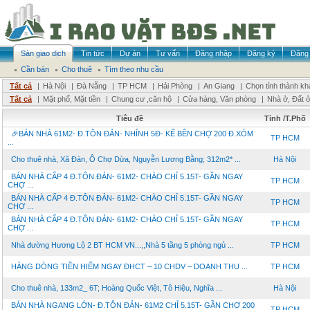
Sàn giao dịch
Tin tức
Dự án
Tư vấn
Đăng nhập
Đăng ký
Đăng 
Cần bán
Cho thuê
Tìm theo nhu cầu
Tất cả
|
Hà Nội
|
Đà Nẵng
|
TP HCM
|
Hải Phòng
|
An Giang
|
Chọn tỉnh thành kh
Tất cả
|
Mặt phố, Mặt tiền
|
Chung cư ,căn hộ
|
Cửa hàng, Văn phòng
|
Nhà ở, Đất 
Tiêu đề
Tỉnh /T.Phố
🎉BÁN NHÀ 61M2- Đ.TÔN ĐẢN- NHỈNH 5Đ- KẾ BÊN CHỢ 200 Đ.XÓM
TP HCM
...
Cho thuê nhà, Xã Đàn, Ô Chợ Dừa, Nguyễn Lương Bằng; 312m2* ...
Hà Nội
BÁN NHÀ CẤP 4 Đ.TÔN ĐẢN- 61M2- CHÀO CHỈ 5.15T- GẦN NGAY
TP HCM
CHỢ ...
BÁN NHÀ CẤP 4 Đ.TÔN ĐẢN- 61M2- CHÀO CHỈ 5.15T- GẦN NGAY
TP HCM
CHỢ ...
BÁN NHÀ CẤP 4 Đ.TÔN ĐẢN- 61M2- CHÀO CHỈ 5.15T- GẦN NGAY
TP HCM
CHỢ ...
Nhà đường Hương Lộ 2 BT HCM VN...,,Nhà 5 tầng 5 phòng ngủ ...
TP HCM
HÀNG DÒNG TIỀN HIẾM NGAY ĐHCT – 10 CHDV – DOANH THU ...
TP HCM
Cho thuê nhà, 133m2_ 6T; Hoàng Quốc Việt, Tô Hiệu, Nghĩa ...
Hà Nội
BÁN NHÀ NGANG LỚN- Đ.TÔN ĐẢN- 61M2 CHỈ 5.15T- GẦN CHỢ 200
TP HCM