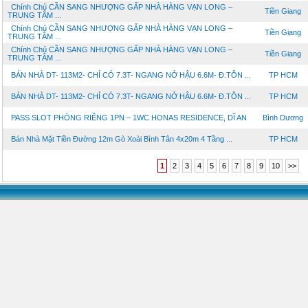
Chính Chủ CẦN SANG NHƯỢNG GẤP NHÀ HÀNG VẠN LONG –
Tiền Giang
TRUNG TÂM ...
Chính Chủ CẦN SANG NHƯỢNG GẤP NHÀ HÀNG VẠN LONG –
Tiền Giang
TRUNG TÂM ...
Chính Chủ CẦN SANG NHƯỢNG GẤP NHÀ HÀNG VẠN LONG –
Tiền Giang
TRUNG TÂM ...
BÁN NHÀ DT- 113M2- CHỈ CÓ 7.3T- NGANG NỞ HẬU 6.6M- Đ.TÔN ...
TP HCM
BÁN NHÀ DT- 113M2- CHỈ CÓ 7.3T- NGANG NỞ HẬU 6.6M- Đ.TÔN ...
TP HCM
PASS SLOT PHÒNG RIÊNG 1PN – 1WC HONAS RESIDENCE, DĨ AN
Bình Dương
Bán Nhà Mặt Tiền Đường 12m Gò Xoài Bình Tân 4x20m 4 Tầng ...
TP HCM
1
2
3
4
5
6
7
8
9
10
>>