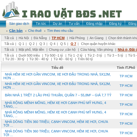
Sàn giao dịch
Tin tức
Dự án
Tư vấn
Đăng nhập
Đăng ký
Đăng 
Cần bán
Cho thuê
Tìm theo nhu cầu
Tất cả
|
Hà Nội
|
Đà Nẵng
|
TP HCM
|
Hải Phòng
|
An Giang
|
Chọn tỉnh thành kh
Tất cả
|
Q 1
|
Q 2
|
Q 3
|
Q 4
|
Q 5
|
Q 7
|
Chọn quận huyện khác
Tất cả
|
Mặt phố, Mặt tiền
|
Chung cư ,căn hộ
|
Cửa hàng, Văn phòng
|
Nhà ở, Đất 
Tất cả
|
Dưới 500 triệu
|
Từ 500 -1 tỷ
|
Từ 1 -2 tỷ
|
Từ 2 -3 tỷ
|
Từ 3 – 5 tỷ
|
Từ 5 –
|
Từ 20 - 30 tỷ
|
Từ 30 - 40 tỷ
|
Từ 40 - 60 tỷ
|
Trên 60 tỷ
Tiêu đề
Tỉnh /T.Phố
NHÀ HẺM XE HƠI GẦN VINCOM, XE HƠI ĐẬU TRONG NHÀ, 5X12M,
TP HCM
HƠN ...
NHÀ HẺM XE HƠI GẦN VINCOM, XE HƠI ĐẬU TRONG NHÀ, 5X12M,
TP HCM
HƠN ...
BÁN NHÀ 1 TRỆT 2 LẦU PHÚ THUẬN, QUẬN 7 – 55,8M² – GIÁ 7,7 TỶ
TP HCM
NHÀ RỘNG MÊNH MÔNG, HẺM XE HƠI CẠNH PHÚ MỸ HƯNG, 4
TP HCM
TẦNG, ...
NHÀ RỘNG MÊNH MÔNG, HẺM XE HƠI CẠNH PHÚ MỸ HƯNG, 4
TP HCM
TẦNG, ...
NHÀ DÒNG TIỀN 360 TRIỆU, CẠNH VINCOM, HẺM XE HƠI, CHƯA
TP HCM
TỚI ...
NHÀ DÒNG TIỀN 360 TRIỆU, CẠNH VINCOM, HẺM XE HƠI, CHƯA
TP HCM
TỚI ...