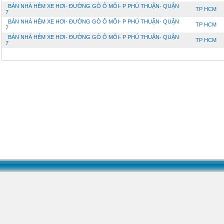
BÁN NHÀ HẺM XE HƠI- ĐƯỜNG GÒ Ô MÔI- P PHÚ THUẬN- QUẬN
TP HCM
7
BÁN NHÀ HẺM XE HƠI- ĐƯỜNG GÒ Ô MÔI- P PHÚ THUẬN- QUẬN
TP HCM
7
BÁN NHÀ HẺM XE HƠI- ĐƯỜNG GÒ Ô MÔI- P PHÚ THUẬN- QUẬN
TP HCM
7