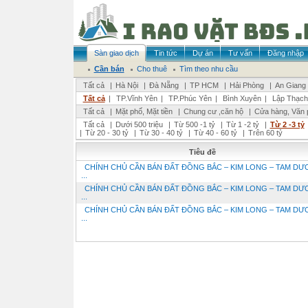
Sàn giao dịch
Tin tức
Dự án
Tư vấn
Đăng nhập
Cần bán
Cho thuê
Tìm theo nhu cầu
Tất cả
|
Hà Nội
|
Đà Nẵng
|
TP HCM
|
Hải Phòng
|
An Giang
Tất cả
|
TP.Vĩnh Yên
|
TP.Phúc Yên
|
Bình Xuyên
|
Lập Thạch
Tất cả
|
Mặt phố, Mặt tiền
|
Chung cư ,căn hộ
|
Cửa hàng, Văn 
Tất cả
|
Dưới 500 triệu
|
Từ 500 -1 tỷ
|
Từ 1 -2 tỷ
|
Từ 2 -3 tỷ
|
Từ 20 - 30 tỷ
|
Từ 30 - 40 tỷ
|
Từ 40 - 60 tỷ
|
Trên 60 tỷ
Tiêu đề
CHÍNH CHỦ CẦN BÁN ĐẤT ĐỒNG BẮC – KIM LONG – TAM DƯ
...
CHÍNH CHỦ CẦN BÁN ĐẤT ĐỒNG BẮC – KIM LONG – TAM DƯ
...
CHÍNH CHỦ CẦN BÁN ĐẤT ĐỒNG BẮC – KIM LONG – TAM DƯ
...