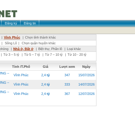
Đăng ký
Đăng tin
|
Vĩnh Phúc
|
Chọn tỉnh thành khác
|
Sông Lô
|
Chọn quận huyện khác
phòng
|
Nhà ở, Đất ở
|
Biệt thự, Phân lô
|
Loại khác
|
Từ 3 – 5 tỷ
|
Từ 5 – 7 tỷ
|
Từ 7 – 10 tỷ
|
Từ 10 - 20 tỷ
Tỉnh /T.Phố
Giá
Lượt xem
Ngày
ƠNG –
Vĩnh Phúc
2,4
tỷ
347
15/07/2026
ƠNG –
Vĩnh Phúc
2,4
tỷ
333
14/07/2026
ƠNG –
Vĩnh Phúc
2,4
tỷ
367
12/07/2026