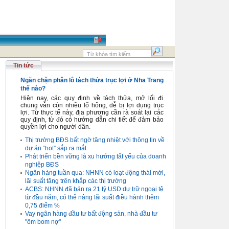
Tin tức
Ngăn chặn phân lô tách thửa trục lợi ở Nha Trang
thế nào?
Hiện nay, các quy định về tách thửa, mở lối đi
chung vẫn còn nhiều lổ hổng, dễ bị lợi dụng trục
lợi. Từ thực tế này, địa phương cần rà soát lại các
quy định, từ đó có hướng dẫn chi tiết để đảm bảo
quyền lợi cho người dân.
Thị trường BĐS bất ngờ tăng nhiệt với thông tin về
dự án “hot” sắp ra mắt
Phát triển bền vững là xu hướng tất yếu của doanh
nghiệp BĐS
Ngân hàng tuần qua: NHNN có loạt động thái mới,
lãi suất tăng trên khắp các thị trường
ACBS: NHNN đã bán ra 21 tỷ USD dự trữ ngoại tệ
từ đầu năm, có thể nâng lãi suất điều hành thêm
0,75 điểm %
Vay ngân hàng đầu tư bất động sản, nhà đầu tư
"ôm bom nợ"