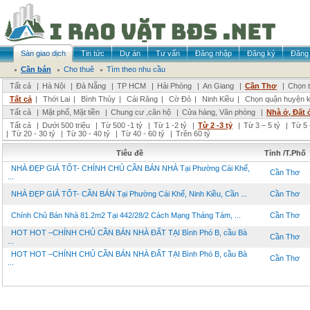
Sàn giao dịch
Tin tức
Dự án
Tư vấn
Đăng nhập
Đăng ký
Đăng 
Cần bán
Cho thuê
Tìm theo nhu cầu
Tất cả
|
Hà Nội
|
Đà Nẵng
|
TP HCM
|
Hải Phòng
|
An Giang
|
Cần Thơ
|
Chọn t
Tất cả
|
Thới Lai
|
Bình Thủy
|
Cái Răng
|
Cờ Đỏ
|
Ninh Kiều
|
Chọn quận huyện 
Tất cả
|
Mặt phố, Mặt tiền
|
Chung cư ,căn hộ
|
Cửa hàng, Văn phòng
|
Nhà ở, Đất 
Tất cả
|
Dưới 500 triệu
|
Từ 500 -1 tỷ
|
Từ 1 -2 tỷ
|
Từ 2 -3 tỷ
|
Từ 3 – 5 tỷ
|
Từ 5 
|
Từ 20 - 30 tỷ
|
Từ 30 - 40 tỷ
|
Từ 40 - 60 tỷ
|
Trên 60 tỷ
Tiêu đề
Tỉnh /T.Phố
NHÀ ĐẸP GIÁ TỐT- CHÍNH CHỦ CẦN BÁN NHÀ Tại Phường Cái Khế,
Cần Thơ
...
NHÀ ĐẸP GIÁ TỐT- CẦN BÁN Tại Phường Cái Khế, Ninh Kiều, Cần ...
Cần Thơ
Chính Chủ Bán Nhà 81.2m2 Tại 442/28/2 Cách Mạng Tháng Tám, ...
Cần Thơ
HOT HOT –CHÍNH CHỦ CẦN BÁN NHÀ ĐẤT TẠI Bình Phó B, cầu Bà
Cần Thơ
...
HOT HOT –CHÍNH CHỦ CẦN BÁN NHÀ ĐẤT TẠI Bình Phó B, cầu Bà
Cần Thơ
...