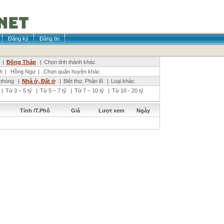
Đăng ký
Đăng tin
|
Đồng Tháp
|
Chọn tỉnh thành khác
h
|
Hồng Ngự
|
Chọn quận huyện khác
phòng
|
Nhà ở, Đất ở
|
Biệt thự, Phân lô
|
Loại khác
|
Từ 3 – 5 tỷ
|
Từ 5 – 7 tỷ
|
Từ 7 – 10 tỷ
|
Từ 10 - 20 tỷ
Tỉnh /T.Phố
Giá
Lượt xem
Ngày