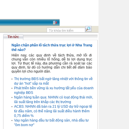
Tin tức
Ngăn chặn phân lô tách thửa trục lợi ở Nha Trang
thế nào?
Hiện nay, các quy định về tách thửa, mở lối đi
chung vẫn còn nhiều lổ hổng, dễ bị lợi dụng trục
lợi. Từ thực tế này, địa phương cần rà soát lại các
quy định, từ đó có hướng dẫn chi tiết để đảm bảo
quyền lợi cho người dân.
Thị trường BĐS bất ngờ tăng nhiệt với thông tin về
dự án “hot” sắp ra mắt
Phát triển bền vững là xu hướng tất yếu của doanh
nghiệp BĐS
Ngân hàng tuần qua: NHNN có loạt động thái mới,
lãi suất tăng trên khắp các thị trường
ACBS: NHNN đã bán ra 21 tỷ USD dự trữ ngoại tệ
từ đầu năm, có thể nâng lãi suất điều hành thêm
0,75 điểm %
Vay ngân hàng đầu tư bất động sản, nhà đầu tư
"ôm bom nợ"