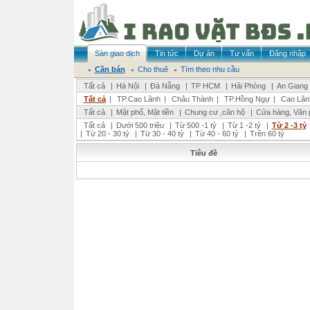
Sàn giao dịch
Tin tức
Dự án
Tư vấn
Đăng nhập
Cần bán
Cho thuê
Tìm theo nhu cầu
Tất cả
|
Hà Nội
|
Đà Nẵng
|
TP HCM
|
Hải Phòng
|
An Giang
Tất cả
|
TP.Cao Lãnh
|
Châu Thành
|
TP.Hồng Ngự
|
Cao Lãn
Tất cả
|
Mặt phố, Mặt tiền
|
Chung cư ,căn hộ
|
Cửa hàng, Văn 
Tất cả
|
Dưới 500 triệu
|
Từ 500 -1 tỷ
|
Từ 1 -2 tỷ
|
Từ 2 -3 tỷ
|
Từ 20 - 30 tỷ
|
Từ 30 - 40 tỷ
|
Từ 40 - 60 tỷ
|
Trên 60 tỷ
Tiêu đề