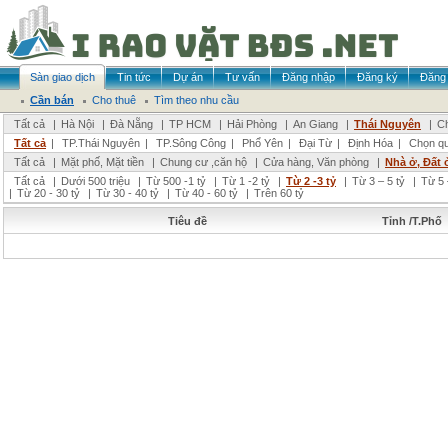
Sàn giao dịch
Tin tức
Dự án
Tư vấn
Đăng nhập
Đăng ký
Đăng 
Cần bán
Cho thuê
Tìm theo nhu cầu
Tất cả
|
Hà Nội
|
Đà Nẵng
|
TP HCM
|
Hải Phòng
|
An Giang
|
Thái Nguyên
|
Ch
Tất cả
|
TP.Thái Nguyên
|
TP.Sông Công
|
Phổ Yên
|
Đại Từ
|
Định Hóa
|
Chọn q
Tất cả
|
Mặt phố, Mặt tiền
|
Chung cư ,căn hộ
|
Cửa hàng, Văn phòng
|
Nhà ở, Đất 
Tất cả
|
Dưới 500 triệu
|
Từ 500 -1 tỷ
|
Từ 1 -2 tỷ
|
Từ 2 -3 tỷ
|
Từ 3 – 5 tỷ
|
Từ 5 
|
Từ 20 - 30 tỷ
|
Từ 30 - 40 tỷ
|
Từ 40 - 60 tỷ
|
Trên 60 tỷ
Tiêu đề
Tỉnh /T.Phố