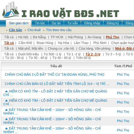
Sàn giao dịch
Tin tức
Dự án
Tư vấn
Đăng nhập
Đăng ký
Đăng 
Cần bán
Cho thuê
Tìm theo nhu cầu
Tất cả
|
Hà Nội
|
Đà Nẵng
|
TP HCM
|
Hải Phòng
|
An Giang
|
Phú Thọ
|
Chọn t
Tất cả
|
Cẩm Khê
|
Đoan Hùng
|
Hạ Hòa
|
Lâm Thao
|
Phù Ninh
|
Chọn quận huy
Tất cả
|
Mặt phố, Mặt tiền
|
Chung cư ,căn hộ
|
Cửa hàng, Văn phòng
|
Nhà ở, Đất 
Tất cả
|
Dưới 500 triệu
|
Từ 500 -1 tỷ
|
Từ 1 -2 tỷ
|
Từ 2 -3 tỷ
|
Từ 3 – 5 tỷ
|
Từ 5 
|
Từ 20 - 30 tỷ
|
Từ 30 - 40 tỷ
|
Từ 40 - 60 tỷ
|
Trên 60 tỷ
Tiêu đề
Tỉnh /T.Phố
CHÍNH CHỦ BÁN 3 LÔ ĐẤT THỔ CƯ TẠI ĐOAN HÙNG, PHÚ THỌ
Phú Thọ
CHÍNH CHỦ CẦN BÁN 02 LÔ ĐẤT MẶT TIỀN TỈNH LỘ 314 – VỊ TRÍ ...
Phú Thọ
🔥 HIẾM CÓ KHÓ TÌM – LÔ ĐẤT 2 MẶT TIỀN GẦN CHỢ MẺ QUÀNG
Phú Thọ
CHỈ ...
🔥 HIẾM CÓ KHÓ TÌM – LÔ ĐẤT 2 MẶT TIỀN GẦN CHỢ MẺ QUÀNG
Phú Thọ
CHỈ ...
🔥 ĐẤT TRUNG TÂM CẨM KHÊ – 100m² – SỔ HỒNG SẴN – CHỈ
Phú Thọ
NHỈNH ...
🔥 ĐẤT TRUNG TÂM CẨM KHÊ – 100m² – SỔ HỒNG SẴN – CHỈ
Phú Thọ
NHỈNH ...
🔥 ĐẤT TRUNG TÂM CẨM KHÊ – 100m² – SỔ HỒNG SẴN – CHỈ
Phú Thọ
NHỈNH ...