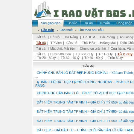
Sàn giao dịch
Tin tức
Dự án
Tư vấn
Đăng nhập
Cần bán
Cho thuê
Tìm theo nhu cầu
Tất cả
|
Hà Nội
|
Đà Nẵng
|
TP HCM
|
Hải Phòng
|
An Giang
Tất cả
|
TP.Vinh
|
Cửa Lò
|
Thái Hòa
|
Hoàng Mai
|
Diễn Châ
Tất cả
|
Mặt phố, Mặt tiền
|
Chung cư ,căn hộ
|
Cửa hàng, Văn 
Tất cả
|
Dưới 500 triệu
|
Từ 500 -1 tỷ
|
Từ 1 -2 tỷ
|
Từ 2 -3 tỷ
|
Từ 20 - 30 tỷ
|
Từ 30 - 40 tỷ
|
Từ 40 - 60 tỷ
|
Trên 60 tỷ
Tiêu đề
CHÍNH CHỦ BÁN LÔ ĐẤT ĐẸP HƯNG NGHĨA 1 – Xã Lam Thành,
...
► BÁN 2 LÔ ĐẤT ĐẸP TẠI ĐÔ LƯƠNG, NGHỆ AN – PHÁP LÝ R
RÀNG
CHÍNH CHỦ CẦN BÁN 2 LÔ LIỀN KỀ CÓ VỊ TRÍ ĐẸP TẠI PHƯỜNG
ĐẤT HIẾM TRUNG TÂM TP VINH – GIÁ CHỈ 2 TỶ 650- Lô đất đẹp, 
ĐẤT HIẾM TRUNG TÂM TP VINH – GIÁ CHỈ 2 TỶ 650- Lô đất đẹp, 
ĐẤT HIẾM TRUNG TÂM TP VINH – GIÁ CHỈ 2 TỶ 650- Lô đất đẹp, 
ĐẤT ĐẸP – GIÁ ĐẦU TƯ – CHÍNH CHỦ CẦN BÁN LÔ ĐẤT TẠI X. .