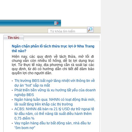
Tin tức
Ngăn chặn phân lô tách thửa trục lợi ở Nha Trang
thế nào?
Hiện nay, các quy định về tách thửa, mở lối đi
chung vẫn còn nhiều lổ hổng, dễ bị lợi dụng trục
lợi. Từ thực tế này, địa phương cần rà soát lại các
quy định, từ đó có hướng dẫn chi tiết để đảm bảo
quyền lợi cho người dân.
Thị trường BĐS bất ngờ tăng nhiệt với thông tin về
dự án “hot” sắp ra mắt
Phát triển bền vững là xu hướng tất yếu của doanh
nghiệp BĐS
Ngân hàng tuần qua: NHNN có loạt động thái mới,
lãi suất tăng trên khắp các thị trường
ACBS: NHNN đã bán ra 21 tỷ USD dự trữ ngoại tệ
từ đầu năm, có thể nâng lãi suất điều hành thêm
0,75 điểm %
Vay ngân hàng đầu tư bất động sản, nhà đầu tư
"ôm bom nợ"