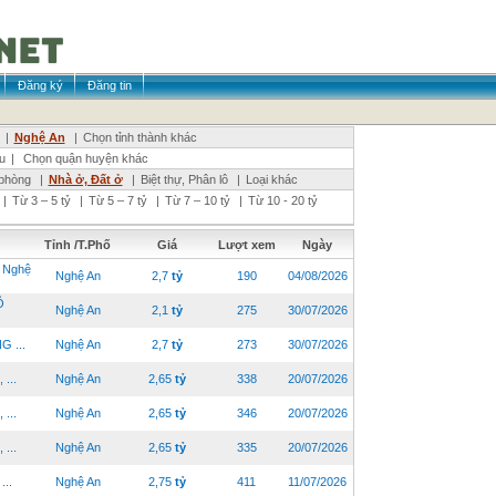
Đăng ký
Đăng tin
|
Nghệ An
|
Chọn tỉnh thành khác
u
|
Chọn quận huyện khác
phòng
|
Nhà ở, Đất ở
|
Biệt thự, Phân lô
|
Loại khác
|
Từ 3 – 5 tỷ
|
Từ 5 – 7 tỷ
|
Từ 7 – 10 tỷ
|
Từ 10 - 20 tỷ
Tỉnh /T.Phố
Giá
Lượt xem
Ngày
 Nghệ
Nghệ An
2,7
tỷ
190
04/08/2026
Õ
Nghệ An
2,1
tỷ
275
30/07/2026
 ...
Nghệ An
2,7
tỷ
273
30/07/2026
...
Nghệ An
2,65
tỷ
338
20/07/2026
...
Nghệ An
2,65
tỷ
346
20/07/2026
...
Nghệ An
2,65
tỷ
335
20/07/2026
..
Nghệ An
2,75
tỷ
411
11/07/2026