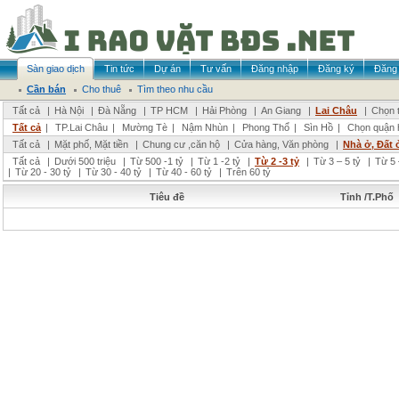
Sàn giao dịch
Tin tức
Dự án
Tư vấn
Đăng nhập
Đăng ký
Đăng 
Cần bán
Cho thuê
Tìm theo nhu cầu
Tất cả
|
Hà Nội
|
Đà Nẵng
|
TP HCM
|
Hải Phòng
|
An Giang
|
Lai Châu
|
Chọn t
Tất cả
|
TP.Lai Châu
|
Mường Tè
|
Nậm Nhùn
|
Phong Thổ
|
Sìn Hồ
|
Chọn quận 
Tất cả
|
Mặt phố, Mặt tiền
|
Chung cư ,căn hộ
|
Cửa hàng, Văn phòng
|
Nhà ở, Đất 
Tất cả
|
Dưới 500 triệu
|
Từ 500 -1 tỷ
|
Từ 1 -2 tỷ
|
Từ 2 -3 tỷ
|
Từ 3 – 5 tỷ
|
Từ 5 
|
Từ 20 - 30 tỷ
|
Từ 30 - 40 tỷ
|
Từ 40 - 60 tỷ
|
Trên 60 tỷ
Tiêu đề
Tỉnh /T.Phố