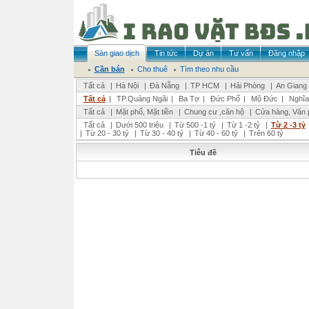
Sàn giao dịch
Tin tức
Dự án
Tư vấn
Đăng nhập
Cần bán
Cho thuê
Tìm theo nhu cầu
Tất cả
|
Hà Nội
|
Đà Nẵng
|
TP HCM
|
Hải Phòng
|
An Giang
Tất cả
|
TP.Quảng Ngãi
|
Ba Tơ
|
Đức Phổ
|
Mộ Đức
|
Nghĩa
Tất cả
|
Mặt phố, Mặt tiền
|
Chung cư ,căn hộ
|
Cửa hàng, Văn 
Tất cả
|
Dưới 500 triệu
|
Từ 500 -1 tỷ
|
Từ 1 -2 tỷ
|
Từ 2 -3 tỷ
|
Từ 20 - 30 tỷ
|
Từ 30 - 40 tỷ
|
Từ 40 - 60 tỷ
|
Trên 60 tỷ
Tiêu đề