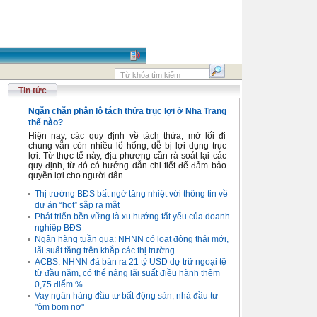
Tin tức
Ngăn chặn phân lô tách thửa trục lợi ở Nha Trang
thế nào?
Hiện nay, các quy định về tách thửa, mở lối đi
chung vẫn còn nhiều lổ hổng, dễ bị lợi dụng trục
lợi. Từ thực tế này, địa phương cần rà soát lại các
quy định, từ đó có hướng dẫn chi tiết để đảm bảo
quyền lợi cho người dân.
Thị trường BĐS bất ngờ tăng nhiệt với thông tin về
dự án “hot” sắp ra mắt
Phát triển bền vững là xu hướng tất yếu của doanh
nghiệp BĐS
Ngân hàng tuần qua: NHNN có loạt động thái mới,
lãi suất tăng trên khắp các thị trường
ACBS: NHNN đã bán ra 21 tỷ USD dự trữ ngoại tệ
từ đầu năm, có thể nâng lãi suất điều hành thêm
0,75 điểm %
Vay ngân hàng đầu tư bất động sản, nhà đầu tư
"ôm bom nợ"