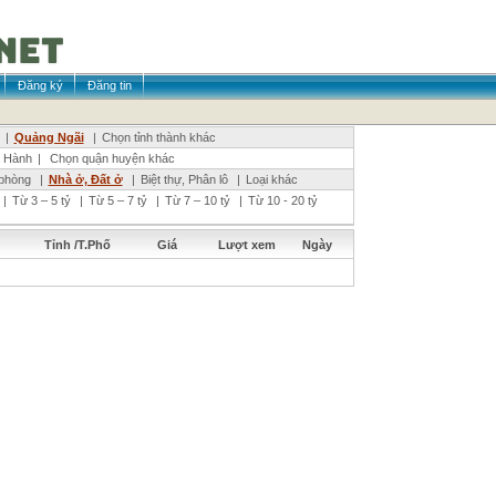
Đăng ký
Đăng tin
|
Quảng Ngãi
|
Chọn tỉnh thành khác
 Hành
|
Chọn quận huyện khác
phòng
|
Nhà ở, Đất ở
|
Biệt thự, Phân lô
|
Loại khác
|
Từ 3 – 5 tỷ
|
Từ 5 – 7 tỷ
|
Từ 7 – 10 tỷ
|
Từ 10 - 20 tỷ
Tỉnh /T.Phố
Giá
Lượt xem
Ngày