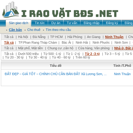
Sàn giao dịch
Tin tức
Dự án
Tư vấn
Đăng nhập
Đăng ký
Đăng 
Cần bán
Cho thuê
Tìm theo nhu cầu
Tất cả
|
Hà Nội
|
Đà Nẵng
|
TP HCM
|
Hải Phòng
|
An Giang
|
Ninh Thuận
|
Chọ
Tất cả
|
TP.Phan Rang Tháp Chàm
|
Bác Ái
|
Ninh Hải
|
Ninh Phước
|
Ninh Sơn
|
Tất cả
|
Mặt phố, Mặt tiền
|
Chung cư ,căn hộ
|
Cửa hàng, Văn phòng
|
Nhà ở, Đất 
Tất cả
|
Dưới 500 triệu
|
Từ 500 -1 tỷ
|
Từ 1 -2 tỷ
|
Từ 2 -3 tỷ
|
Từ 3 – 5 tỷ
|
Từ 5 
|
Từ 20 - 30 tỷ
|
Từ 30 - 40 tỷ
|
Từ 40 - 60 tỷ
|
Trên 60 tỷ
Tiêu đề
Tỉnh /T.Phố
ĐẤT ĐẸP – GIÁ TỐT – CHÍNH CHỦ CẦN BÁN ĐẤT Xã Lương Sơn, ...
Ninh Thuận