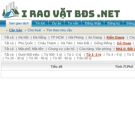
Sàn giao dịch
Tin tức
Dự án
Tư vấn
Đăng nhập
Đăng ký
Đăng 
Cần bán
Cho thuê
Tìm theo nhu cầu
Tất cả
|
Hà Nội
|
Đà Nẵng
|
TP HCM
|
Hải Phòng
|
An Giang
|
Kiên Giang
|
Chọ
Tất cả
|
Phú Quốc
|
Châu Thành
|
Hà Tiên
|
Hòn Đất
|
Giồng Riềng
|
Gò Quao
|
Tất cả
|
Mặt phố, Mặt tiền
|
Chung cư ,căn hộ
|
Cửa hàng, Văn phòng
|
Nhà ở, Đất 
Tất cả
|
Dưới 500 triệu
|
Từ 500 -1 tỷ
|
Từ 1 -2 tỷ
|
Từ 2 -3 tỷ
|
Từ 3 – 5 tỷ
|
Từ 5 
|
Từ 20 - 30 tỷ
|
Từ 30 - 40 tỷ
|
Từ 40 - 60 tỷ
|
Trên 60 tỷ
Tiêu đề
Tỉnh /T.Phố